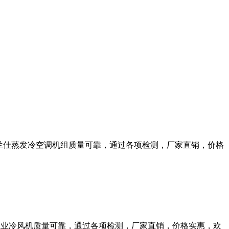
等。澳兰仕蒸发冷空调机组质量可靠，通过各项检测，厂家直销，价格
兰仕工业冷风机质量可靠，通过各项检测，厂家直销，价格实惠，欢