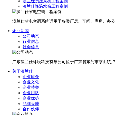
澳兰仕负压风机工程案例
澳兰仕降温水帘工程案例
澳兰仕省电空调系统适用于各类厂房、车间、库房、办公楼
企业新闻
公司动态
行业信息
社会信息
广东澳兰仕环境科技有限公司位于广东省东莞市茶山镇卢
关于澳兰仕
企业简介
企业文化
企业荣誉
企业团队
企业优势
品牌天地
合作伙伴