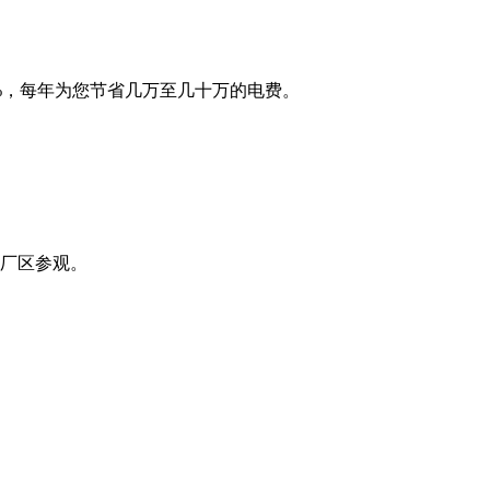
0%，每年为您节省几万至几十万的电费。
来厂区参观。