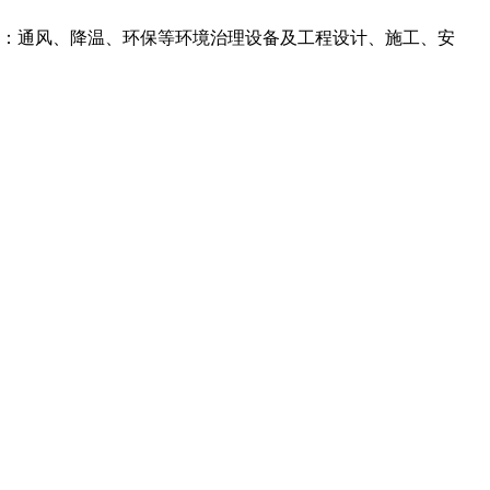
事：通风、降温、环保等环境治理设备及工程设计、施工、安