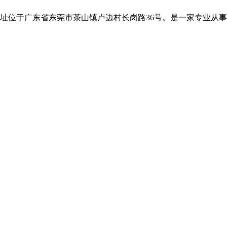
司地址位于广东省东莞市茶山镇卢边村长岗路36号。是一家专业从