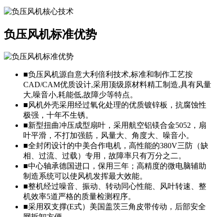
负压风机标准优势
■
负压风机源自意大利倍利技术,标准和制作工艺按
CAD/CAM优质设计,采用顶级原材料精工制造,具有风量
大,噪音小,耗能低,故障少等特点。
■
风机外壳采用经过氧化处理的优质镀锌板，抗腐蚀性
极强，十年不生锈。
■
新型扭曲冲压成型扇叶，采用航空铝镁合金5052，扇
叶平滑，不打加强筋，风量大、角度大、噪音小。
■
全封闭设计的中美合作电机，高性能的380V三防（缺
相、过流、过载）专用，故障率只有万分之二。
■
中心轴承德国进口，保用三年；高精度的微电脑辅助
制造系统可以使风机发挥最大效能。
■
整机经过噪音、振动、转动同心性能、风叶转速、整
机效率5道严格的质量检测程序。
■
采用双支撑(E式）美国盖茨三角皮带传动，后部安全
网拆卸方便。