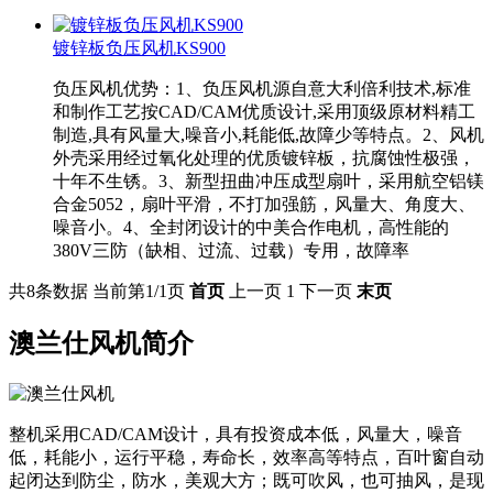
镀锌板负压风机KS900
负压风机优势：1、负压风机源自意大利倍利技术,标准
和制作工艺按CAD/CAM优质设计,采用顶级原材料精工
制造,具有风量大,噪音小,耗能低,故障少等特点。2、风机
外壳采用经过氧化处理的优质镀锌板，抗腐蚀性极强，
十年不生锈。3、新型扭曲冲压成型扇叶，采用航空铝镁
合金5052，扇叶平滑，不打加强筋，风量大、角度大、
噪音小。4、全封闭设计的中美合作电机，高性能的
380V三防（缺相、过流、过载）专用，故障率
共8条数据
当前第1/1页
首页
上一页
1
下一页
末页
澳兰仕风机简介
整机采用CAD/CAM设计，具有投资成本低，风量大，噪音
低，耗能小，运行平稳，寿命长，效率高等特点，百叶窗自动
起闭达到防尘，防水，美观大方；既可吹风，也可抽风，是现