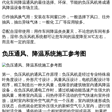
代化车间降温通风的最佳选择。环保、节能的负压风机将成通
风降温设备市场主流。
①
作抽风换气用：安装在车间窗口外，一般选择下风口、往外
抽风，抽出异味气体；一般化 工厂等应用较多。
②
配合湿帘使用：用作车间降温炎炎夏天，不论您的车间有多
热，湿帘-负压风机系统都可让您车间的温度降至30℃左右，
而且有一定的湿度。
负压通风、降温系统施工参考图
第一、负压风机的通风工作原理：负压风机是经过专业特殊扇
叶角度设计，外形尺寸设计，风量风压设计，电机匹配设计等
程序，精工制造出一种大风量，低噪音的建筑物室内通风降温
设备，在负压风机通电工作时，通过机械动能迅速产生强大的
抽风量，将将室内高温，闷热停滞不流动的空气快速向室外排
放，这时室内和室外空气就产生一个压差，室内就快速形成负
压状态，自然就会把室外压强大的新鲜空气引入室内，进行强
制对流交换。通俗的讲:一个相对密闭的空间或容器，如果把