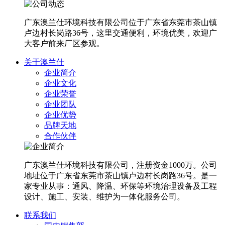
广东澳兰仕环境科技有限公司位于广东省东莞市茶山镇
卢边村长岗路36号，这里交通便利，环境优美，欢迎广
大客户前来厂区参观。
关于澳兰仕
企业简介
企业文化
企业荣誉
企业团队
企业优势
品牌天地
合作伙伴
广东澳兰仕环境科技有限公司，注册资金1000万。公司
地址位于广东省东莞市茶山镇卢边村长岗路36号。是一
家专业从事：通风、降温、环保等环境治理设备及工程
设计、施工、安装、维护为一体化服务公司。
联系我们