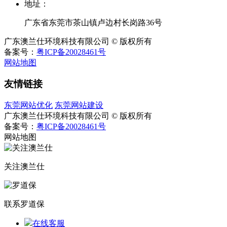
地址：
广东省东莞市茶山镇卢边村长岗路36号
广东澳兰仕环境科技有限公司 © 版权所有
备案号：
粤ICP备20028461号
网站地图
友情链接
东莞网站优化
东莞网站建设
广东澳兰仕环境科技有限公司 © 版权所有
备案号：
粤ICP备20028461号
网站地图
关注澳兰仕
联系罗道保
在线客服