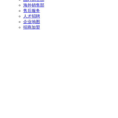
海外销售部
售后服务
人才招聘
企业地图
招商加盟