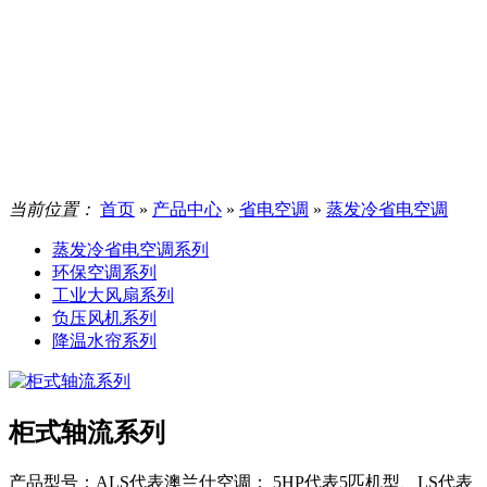
当前位置：
首页
»
产品中心
»
省电空调
»
蒸发冷省电空调
蒸发冷省电空调系列
环保空调系列
工业大风扇系列
负压风机系列
降温水帘系列
柜式轴流系列
产品型号：
ALS代表澳兰仕空调； 5HP代表5匹机型、LS代表